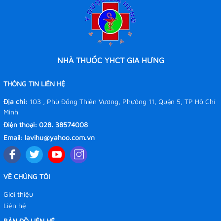
ăn để chữa lỵ.
TẦN GIAO
:
NHÀ THUỐC YHCT GIA HƯNG
Theo đông y rể cây Tần giao vị đắng, cay và
THÔNG TIN LIÊN HỆ
bình, vào 4 kinh: vị, đại tràng, can, đảm.
Địa chỉ:
103 , Phù Đổng Thiên Vương, Phường 11, Quận 5, TP Hồ Chí
Sách cổ nói cây tần giao có tác dụng hoạt huyết,
Minh
trấn thống (làm cho mau lưu thông và giảm đau)
Điện thoại:
028. 38574008
còn có tác dụng lợi đại tiện, chữa da vàng (hoàng
Email:
lavihu@yahoo.com.vn
đảm), ho sốt.
VỀ CHÚNG TÔI
PHÒNG PHONG:
Giới thiệu
Liên hệ
Phòng phong còn là 1 vị thuốc dùng trong
BẢN ĐỒ LIÊN HỆ