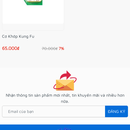
dân để tẩy độc cơ thể, bổ dạ dày, khỏe gân cốt,
làm cho ra mồ hôi, chữa đau khớp xương.
HY THÊM THẢO
:
Cơ Khớp Kung Fu
Theo tài liệu cổ, Hy thêm vị đắng, tính hàn, hơi có
65.000₫
70.000₫
7%
độc, vào 2 kinh can và thận. Có tác dụng khử
phong thấp, lợi gân cốt. Chữa chân tay tê dại, lưng
mỏi, gối đau, phong thấp. Những người tê đau mà
do âm huyết không đủ không dùng được
Nhận thông tin sản phẩm mới nhất, tin khuyến mãi và nhiều hơn
TRÁI NHÀU:
nữa.
ĐĂNG KÝ
Trái nhàu có tác dụng nhuận tràng, làm thuốc
điều kinh, trị băng huyết, bạch đới, ho, cảm hen,
thũng, đau gân, đái đường (đái tháo). Nướng chín