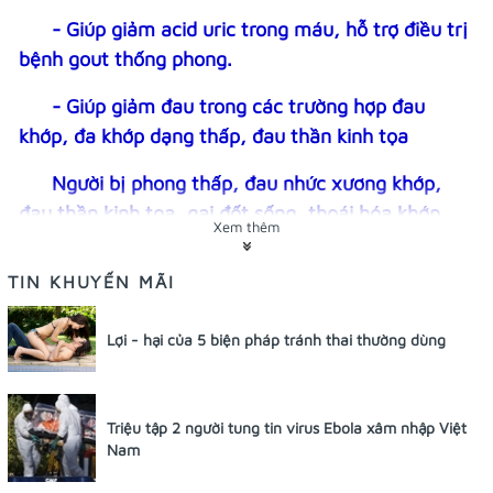
- Giúp giảm acid uric trong máu, hỗ trợ điều trị
bệnh gout thống phong.
- G
iúp giảm đau trong các trường hợp đau
khớp, đa khớp dạng thấp, đau thần kinh tọa
Người bị phong thấp, đau nhức xương khớp,
đau thần kinh tọa, gai đốt sống, thoái hóa khớp,
Xem thêm
ngồi lâu tê buốt bàn chân, người bị thoát vị đĩa
đệm, thống phong, gout sưng nóng đỏ đau.
TIN KHUYẾN MÃI
- Người lớn: Mỗi ngày uống 2 – 3 lần, mỗi lần
Lợi - hại của 5 biện pháp tránh thai thường dùng
2 viên, uống trước bữa ăn 20 phút
- Trẻ em: Mỗi ngày uống 2 lần, mỗi lần 1
viên, uống trước bữa ăn 20 phút
Triệu tập 2 người tung tin virus Ebola xâm nhập Việt
Nam
+ Mỗi đợt nên dùng 1- 2 tháng