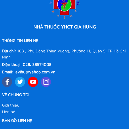
thoái hóa xương khớp cột sống, thoát vị đĩa đệm, g
khớp. Trẻ em còi xương.
CÁCH DÙNG, LIỀU LƯỢNG
-
Ngày u
ố
ng 2 l
ầ
n, m
ỗ
i lần 2-3 nang, trẻ <15 tuổi
nang,
bê
nh n
ặ
ng du
ng liê
u gâ
p
đ
ôi.
-
Đê
pho
ng bê
nh và bổ dưỡng xương khớp thần ki
NHÀ THUỐC YHCT GIA HƯNG
nang.
Đóng gói:
- Hộp 60 viên giá 130.000đ
THÔNG TIN LIÊN HỆ
- Hộp 200 viên giá 360.000đ
Địa chỉ:
103 , Phù Đổng Thiên Vương, Phường 11, Quận 5, TP Hồ Chí
Minh
Điện thoại:
028. 38574008
Email:
lavihu@yahoo.com.vn
VỀ CHÚNG TÔI
Giới thiệu
Liên hệ
BẢN ĐỒ LIÊN HỆ