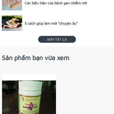
Các biểu hiện của bệnh gan nhiễm mỡ
“
Tinh hoa Dưỡng cốt”
được bào chế từ bài “Độc hoạt ký
Đường cách đây hơn 1000 năm. Là một tập hợp các vị th
nhiên với tác dụng bổ Can Thận để bổ dưỡng xương khớp
5 cách giúp làm mới “chuyện ấy”
xương khớp, vì theo Đông y Can chủ cân, Thận chủ cốt
Dưỡng Cốt”
còn kết hợp Cao ban long cùng với Canxi v
thành phần rất quan trọng cho sự điều hoà cân đối của 
XEM TẤT CẢ
cho khớp, đó cũng là phương pháp chữa trị tận gốc của bệ
Sản phẩm bạn vừa xem
THÀNH PHẦN
Độc hoạt
Radix Angelicae pubescentis
Nhục quế
Cortex Cinnamomi
Phòng phong
Radix Ledebouriellae seseloidis
Đương quy
Radix Angelicae sinensis