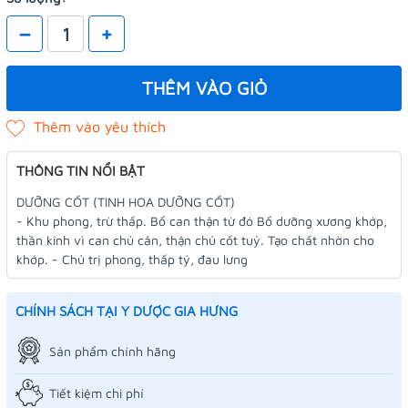
–
+
THÊM VÀO GIỎ
THÔNG TIN NỔI BẬT
DƯỠNG CỐT (TINH HOA DƯỠNG CỐT)
- Khu phong, trừ thấp. Bổ can thận từ đó Bổ dưỡng xương khớp,
thần kinh vì can chủ cân, thận chủ cốt tuỷ. Tạo chất nhờn cho
khớp. - Chủ trị phong, thấp tý, đau lưng
CHÍNH SÁCH TẠI Y DƯỢC GIA HƯNG
Sản phẩm chính hãng
Tiết kiệm chi phí