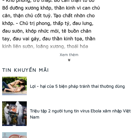
- Khu phong, trừ thấp. Bổ can thận từ đó
Bổ dưỡng xương khớp, thần kinh vì can chủ
cân, thận chủ cốt tuỷ. Tạo chất nhờn cho
khớp. - Chủ trị phong, thấp tý, đau lưng,
đau sườn, khớp nhức mỏi, tê buồn chân
tay, đau vai gáy, đau thần kinh tọa, thần
kinh liên sườn, loãng xương, thoái hóa
xương khớp cột sống, thoát vị đĩa đệm, gãy
Xem thêm
xương, bong gân, trật khớp. Trẻ em còi
xương.
TIN KHUYẾN MÃI
Gửi email cho bạn
Lợi - hại của 5 biện pháp tránh thai thường dùng
bè
(04) 37.61.26.26
Triệu tập 2 người tung tin virus Ebola xâm nhập Việt
Giá: 130,000 VNĐ
Nam