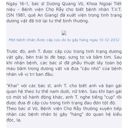
Ngày 16-1, bác sĩ Dương Quang Vũ, Khoa Ngoại Tiết
niệu - Bệnh viện Chợ Rẫy cho biết bệnh nhân T.V.T.
(SN 1981, quê An Giang) đã xuất viện trong tình trạng
dương vật đã trở lại tư thế bình thường.
Một bệnh nhân được cấp cứu do bị gãy hàng ngày 13-12-2012
Trước đó, anh T. được cấp cứu trong tình trạng dương
vật gãy, bên trái bị đè bẹp, sưng to và bầm tím. Sau
khi nhận bệnh, các bác sĩ đã phẫu thuật lấy toàn bộ
máu bầm trong dương vật và đưa “cậu nhỏ” của bệnh
nhân về vị trí ban đầu.
"Khai" với các bác sĩ, anh T. cho biết anh và bạn gái
quan hệ theo tư thế nam dưới, nữ trên. Sau khi bạn gái
có một số hành động khác, anh T. nghe tiếng “cụp” rồi
được đưa đi cấp cứu trong tình trạng đau đớn tột độ.
Theo bác sĩ Vũ, Bệnh viện Chợ Rẫy thường xuyên tiếp
nhận các bệnh nhân bị gãy “hàng” do quan hệ kiểu
độc, lạ.