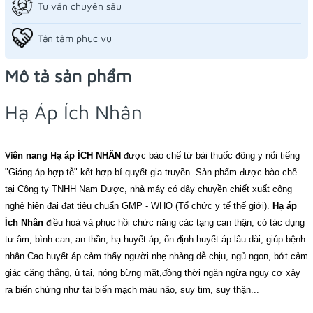
Tư vấn chuyên sâu
Tận tâm phục vụ
Mô tả sản phẩm
Hạ Áp Ích Nhân
Vi
H
ên nang
ạ
áp
ÍCH NH
ÂN
đ
ư
ợc b
ào ch
ế t
ừ b
ài thu
ốc
đ
ông y n
ổi ti
ếng
"Gi
áng
áp h
ợp t
ễ"
kết hợp bí quyết gia truyền. S
ản ph
ẩm
đ
ư
ợc b
ào ch
ế
t
ại C
ông ty TNHH Nam D
ư
ợc, nh
à m
áy c
ó d
ây chuy
ền chi
ết xu
ất c
ông
ngh
ệ hi
ện
đ
ại
đ
ạt ti
êu chu
ẩn GMP -
WHO (T
ổ ch
ức y t
ế th
ế gi
ới).
H
ạ
áp
Ích Nh
ân
đi
ều ho
à v
à ph
ục h
ồi ch
ức n
ăng c
ác t
ạng can th
ận, c
ó t
ác d
ụng
t
ư
âm, b
ình can, an th
ần,
h
ạ huy
ết
áp,
ổn
đ
ịnh huy
ết
áp l
âu d
ài, gi
úp b
ệnh
nh
ân Cao huy
ết
áp c
ảm th
ấy ng
ư
ời nh
ẹ nh
àng d
ễ ch
ịu
, ng
ủ ngon
, b
ớt c
ảm
gi
ác c
ăng th
ẳng,
ù tai, n
óng b
ừng m
ặt,
đ
ồng th
ời ng
ăn ng
ừa
nguy c
ơ x
ảy
ra
bi
ến ch
ứng nh
ư tai bi
ến m
ạch m
áu n
ão, suy tim, suy th
ận
...