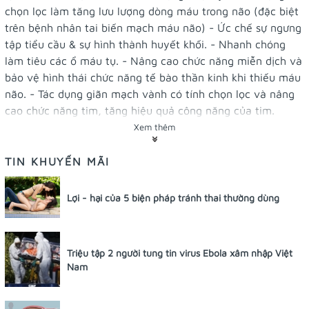
chọn lọc làm tăng lưu lượng dòng máu trong não (đặc biệt
trên bệnh nhân tai biến mạch máu não) - Ức chế sự ngưng
tập tiểu cầu & sự hình thành huyết khối. - Nhanh chóng
làm tiêu các ổ máu tụ. - Nâng cao chức năng miễn dịch và
bảo vệ hình thái chức năng tế bào thần kinh khi thiếu máu
não. - Tác dụng giãn mạch vành có tính chọn lọc và nâng
cao chức năng tim, tăng hiệu quả công năng của tim.
Liều lượng -TQ
Xem thêm
Liều điều trị: mỗi lần uống 8g ( 48-50 viên), ngày 2 lần x
10 ngày, sau đó nghỉ 1 ngày. Một đợt điều trị 30 ngày. Có
TIN KHUYẾN MÃI
thể uống 3 đợt liên tục. - Liều dự phòng tái phát & duy trì:
4g(24-25 viên)/ lần, ngày 2 lần. - Liều dự phòng tai biến
Lợi - hại của 5 biện pháp tránh thai thường dùng
mạch máu não: với những bệnh nhân có tiền triệu (như
người cao tuổi bị tê chân tay, run, mỏi mệt,...), người có
yếu tố nguy cơ bị tai biến mạch máu não như tăng huyết
Triệu tập 2 người tung tin virus Ebola xâm nhập Việt
áp, tăng mỡ máu, đái tháo đường, xơ vữa động mạch,
Nam
bệnh tim mạch,... Uống 15 viên/ lần x 2 lần/ ngày. Có thể
dùng dài ngày.