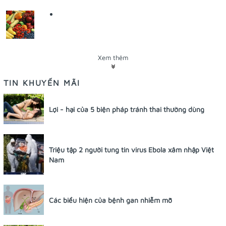
Sau tai biến, ăn gì để mau phục hồi
(14/05/2013)
Xem thêm
TIN KHUYẾN MÃI
Tai biến mạch máu não thường dẫn đến giảm tổng hợp prote
biệt ở vùng xung quanh vị trí nhồi máu.
Lợi - hại của 5 biện pháp tránh thai thường dùng
Triệu tập 2 người tung tin virus Ebola xâm nhập Việt
Nam
Sống hiện đại mất trí sớm hơn
(13/05/2013)
Các biểu hiện của bệnh gan nhiễm mỡ
Nghiên cứu đăng trên tạp chí Public Health gần đây cho thấy 
quan đến chứng mất trí và các bệnh lý thần kinh ở những ng