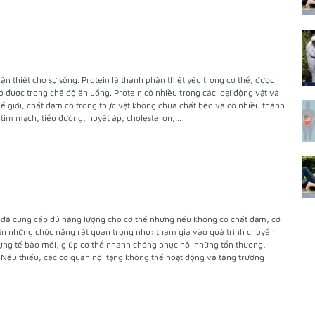
ần thiết cho sự sống. Protein là thành phần thiết yếu trong cơ thể, được
ó được trong chế độ ăn uống. Protein có nhiều trong các loại động vật và
hế giới, chất đạm có trong thực vật không chứa chất béo và có nhiều thành
, tim mạch, tiểu đường, huyết áp, cholesteron,…
 đã cung cấp đủ năng lượng cho cơ thể nhưng nếu không có chất đạm, cơ
hận những chức năng rất quan trọng như: tham gia vào quá trình chuyển
ựng tế bào mới, giúp cơ thể nhanh chóng phục hồi những tổn thương,
. Nếu thiếu, các cơ quan nội tạng không thể hoạt động và tăng trưởng