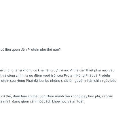
 có liên quan đến Protein như thế nào?
thể chúng ta lại không có khả năng dự trữ nó. Vì thế cần thiết phải nạp vào
t và cũng chính là ưu điểm vượt trội của Protein Hùng Phát và Protein
Protein của Hùng Phát đã loại bỏ những chất là nguyên nhân chính gây béo
ào cơ thể, đảm bảo cơ thể luôn khỏe mạnh mà không gây béo phì, rất cần
 là mình đang giảm cân một cách khoa học và an toàn.