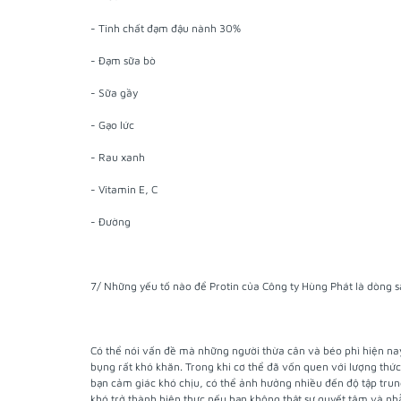
- Tinh chất đạm đậu nành 30%
- Đạm sữa bò
- Sữa gầy
- Gạo lức
- Rau xanh
- Vitamin E, C
- Đường
7/ Những yếu tố nào để Protin của Công ty Hùng Phát là dòng
Có thể nói vấn đề mà những người thừa cân và béo phì hiện na
bụng rất khó khăn. Trong khi cơ thể đã vốn quen với lượng thứ
bạn cảm giác khó chịu, có thể ảnh hưởng nhiều đến độ tập trun
khó trở thành hiện thực nếu bạn không thật sự quyết tâm và nhẫ