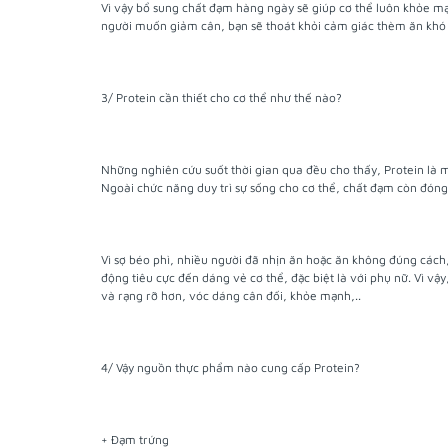
Vì vậy bổ sung chất đạm hàng ngày sẽ giúp cơ thể luôn khỏe mạn
người muốn giảm cân, bạn sẽ thoát khỏi cảm giác thèm ăn khó c
3/ Protein cần thiết cho cơ thể như thế nào?
Những nghiên cứu suốt thời gian qua đều cho thấy, Protein là m
Ngoài chức năng duy trì sự sống cho cơ thể, chất đạm còn đóng 
Vì sợ béo phì, nhiều người đã nhịn ăn hoặc ăn không đúng cách
động tiêu cực đến dáng vẻ cơ thể, đặc biệt là với phụ nữ. Vì vậ
và rạng rỡ hơn, vóc dáng cân đối, khỏe mạnh,..
4/ Vậy nguồn thực phẩm nào cung cấp Protein?
+ Đạm trứng