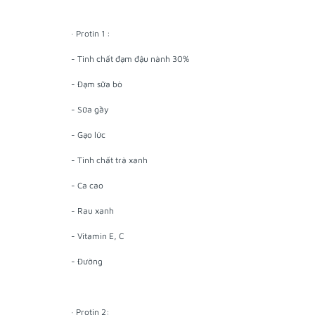
· Protin 1 :
- Tinh chất đạm đậu nành 30%
- Đạm sữa bò
- Sữa gầy
- Gạo lức
- Tinh chất trà xanh
- Ca cao
- Rau xanh
- Vitamin E, C
- Đường
· Protin 2: