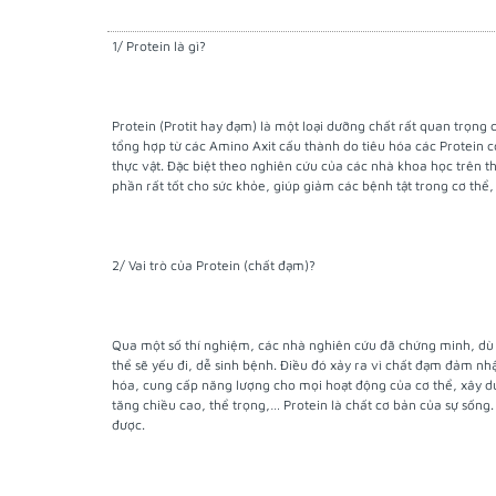
1/ Protein là gì?
Protein (Protit hay đạm) là một loại dưỡng chất rất quan trọng c
tổng hợp từ các Amino Axit cấu thành do tiêu hóa các Protein c
thực vật. Đặc biệt theo nghiên cứu của các nhà khoa học trên t
phần rất tốt cho sức khỏe, giúp giảm các bệnh tật trong cơ thể
2/ Vai trò của Protein (chất đạm)?
Qua một số thí nghiệm, các nhà nghiên cứu đã chứng minh, dù
thể sẽ yếu đi, dễ sinh bệnh. Điều đó xảy ra vì chất đạm đảm n
hóa, cung cấp năng lượng cho mọi hoạt động của cơ thể, xây d
tăng chiều cao, thể trọng,… Protein là chất cơ bản của sự sống
được.