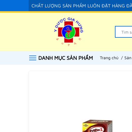
CHẤT LƯỢNG SẢN PHẨM LUÔN ĐẶT HÀNG Đ
DANH MỤC SẢN PHẨM
Trang chủ
Sản