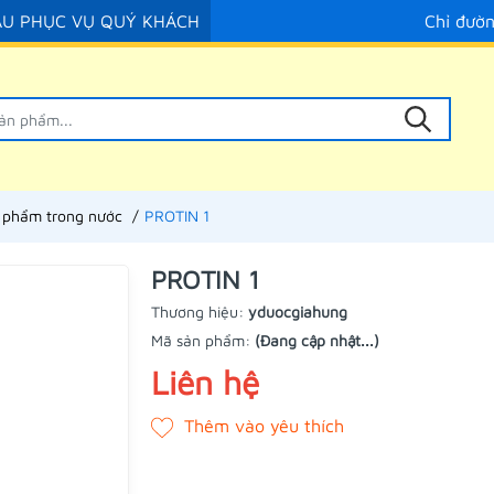
ẦU PHỤC VỤ QUÝ KHÁCH
Chỉ đườ
 phẩm trong nước
PROTIN 1
PROTIN 1
Thương hiệu:
yduocgiahung
Mã sản phẩm:
(Đang cập nhật...)
Liên hệ