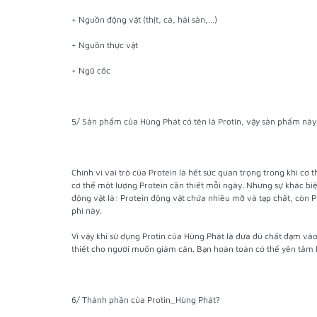
+ Nguồn động vật (thịt, cá, hải sản,…)
+ Nguồn thực vật
+ Ngũ cốc
5/ Sản phẩm của Hùng Phát có tên là Protin, vậy sản phẩm này
Chính vì vai trò của Protein là hết sức quan trọng trong khi cơ 
cơ thể một lượng Protein cần thiết mỗi ngày. Nhưng sự khác biệ
động vật là: Protein động vật chứa nhiều mỡ và tạp chất, còn 
phì này.
Vì vậy khi sử dụng Protin của Hùng Phát là đưa đủ chất đạm v
thiết cho người muốn giảm cân. Bạn hoàn toàn có thể yên tâm
6/ Thành phần của Protin_Hùng Phát?