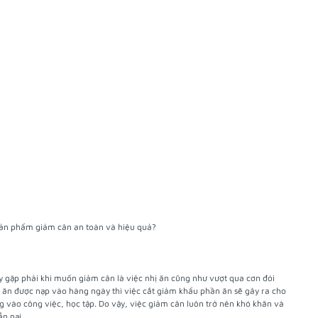
 sản phẩm giảm cân an toàn và hiệu quả?
y gặp phải khi muốn giảm cân là việc nhị ăn cũng như vượt qua cơn đói
c ăn được nạp vào hàng ngày thì việc cắt giảm khẩu phần ăn sẽ gây ra cho
g vào công việc, học tập. Do vậy, việc giảm cân luôn trở nên khó khăn và
n nại.