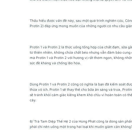
Thấu hiểu được vấn đề này, sau một quá trình nghiên cứu, Công
Protin 2) đáp ứng mong muốn của những người có nhu cầu giả
Protin 1 và Protin 2 là thức uống tổng hợp của chất đạm, sữa g
từ thiên nhiên, không chứa chất béo nhưng vẫn đảm bảo cung cấ
mà Protin 1 và Protin 2 với hương vị rất thơm ngon, không nh
sức đề kháng và chống lão hóa.
Dùng Protin 1 và Protin 2 cũng có nghĩa là bạn đã kiểm soát đ
thừa vô ích. Protin 1 sẽ thay thế cho bữa ăn sáng và trưa, Prot
sẽ tránh khỏi cảm giác kiêng khem khó chịu vì hoàn toàn có th
cây.
8/ Trà Tam Diệp Thế Hệ 2 của Hùng Phát cũng là dòng sản phẩm
phải chỉ nên uống một trong hai loại khi muốn giảm cân không