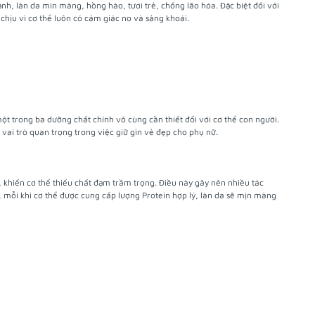
h, làn da min màng, hồng hào, tươi trẻ, chống lão hóa. Đặc biệt đối với
hịu vì cơ thể luôn có cảm giác no và sảng khoái.
ột trong ba dưỡng chất chính vô cùng cần thiết đối với cơ thể con người.
vai trò quan trọng trong việc giữ gìn vẻ đẹp cho phụ nữ.
, khiến cơ thể thiếu chất đạm trầm trọng. Điều này gây nên nhiều tác
y, mỗi khi cơ thể được cung cấp lượng Protein hợp lý, làn da sẽ mịn màng