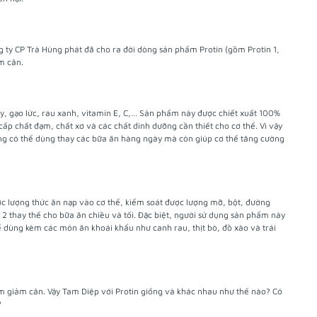
 ty CP Trà Hùng phát đã cho ra đời dòng sản phẩm Protin (gồm Protin 1,
m cân.
ầy, gạo lức, rau xanh, vitamin E, C,… Sản phẩm này được chiết xuất 100%
p chất đạm, chất xơ và các chất dinh dưỡng cần thiết cho cơ thể. Vì vậy
ững có thể dùng thay các bữa ăn hàng ngày mà còn giúp cơ thể tăng cường
ược lượng thức ăn nạp vào cơ thể, kiểm soát được lượng mỡ, bột, đường
in 2 thay thế cho bữa ăn chiều và tối. Đặc biệt, người sử dụng sản phẩm này
ể dùng kèm các món ăn khoái khẩu như canh rau, thịt bò, đồ xào và trái
 giảm cân. Vậy Tam Diệp với Protin giống và khác nhau như thế nào? Có
?