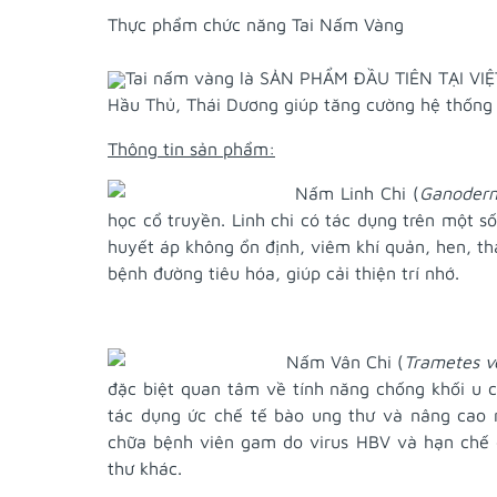
Thực phẩm chức năng Tai Nấm Vàng
Tai nấm vàng là SẢN PHẨM ĐẦU TIÊN TẠI VIỆT
Hầu Thủ, Thái Dương giúp tăng cường hệ thống 
Thông tin sản phẩm:
Nấm Linh Chi (
Ganoderm
học cổ truyền. Linh chi có tác dụng trên một 
huyết áp không ổn định, viêm khí quản, hen, t
bệnh đường tiêu hóa, giúp cải thiện trí nhớ.
Nấm Vân Chi (
Trametes v
đặc biệt quan tâm về tính năng chống khối u c
tác dụng ức chế tế bào ung thư và nâng cao 
chữa bệnh viên gam do virus HBV và hạn chế q
thư khác.