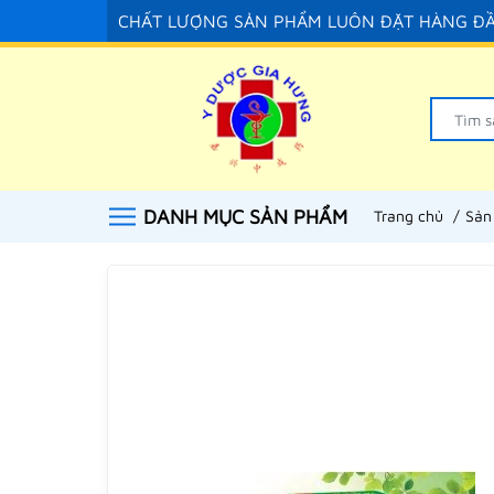
CHẤT LƯỢNG SẢN PHẨM LUÔN ĐẶT HÀNG Đ
DANH MỤC SẢN PHẨM
Trang chủ
Sản