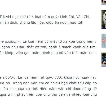
 NAM đặc chế từ 4 loại nấm quý: Linh Chi, Vân Chi,
miễn dịch, chống lão hóa, giúp ăn ngon ngủ tốt.
a lucidum
): Là loài nấm có mặt từ xa xưa trong nền y
số bệnh như đau thắt cơ tim, bệnh ở mạch vành của tim,
hấp khớp, viên gan mãn, bệnh phụ nữ vào thời mãn kinh,
ersicolor):
Là loại nấm rất quý, được khoa học ngày nay
ủa nó. Trong nấn vân chi có nhiều hợp chất thứ cấp có
miễn dịch của cơ thể. Hiện nấm vân chi được dùng để
uá trình phát triển của ung thư gan và nhiều loại ung