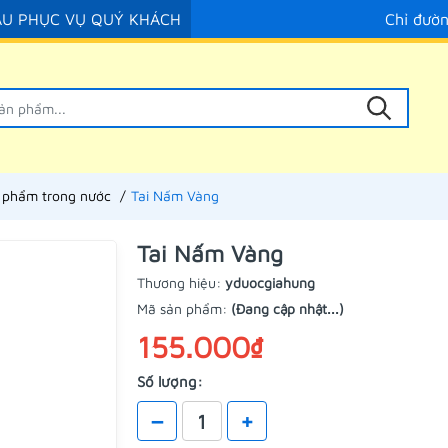
ẦU PHỤC VỤ QUÝ KHÁCH
Chỉ đườ
 phẩm trong nước
Tai Nấm Vàng
Tai Nấm Vàng
Thương hiệu:
yduocgiahung
Mã sản phẩm:
(Đang cập nhật...)
155.000₫
Số lượng:
–
+