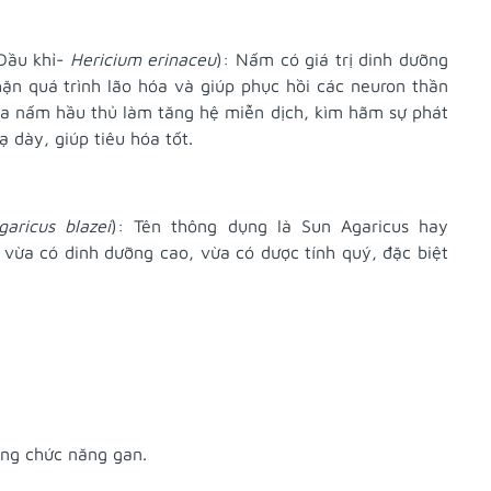
ầu khỉ-
Hericium erinaceu
): Nấm có giá trị dinh dưỡng
hặn quá trình lão hóa và giúp phục hồi các neuron thần
của nấm hầu thủ làm tăng hệ miễn dịch, kìm hãm sự phát
ạ dày, giúp tiêu hóa tốt.
garicus blazei
): Tên thông dụng là Sun Agaricus hay
vừa có dinh dưỡng cao, vừa có dược tính quý, đặc biệt
ờng chức năng gan.