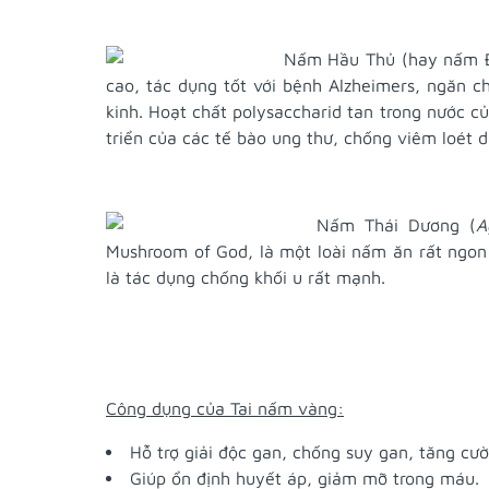
Nấm Hầu Thủ (hay nấm Đ
cao, tác dụng tốt với bệnh Alzheimers, ngăn c
kinh. Hoạt chất polysaccharid tan trong nước 
triển của các tế bào ung thư, chống viêm loét d
Nấm Thái Dương (
A
Mushroom of God, là một loài nấm ăn rất ngon 
là tác dụng chống khối u rất mạnh.
Công dụng của Tai nấm vàng:
Hỗ trợ giải độc gan, chống suy gan, tăng cư
Giúp ổn định huyết áp, giảm mỡ trong máu.