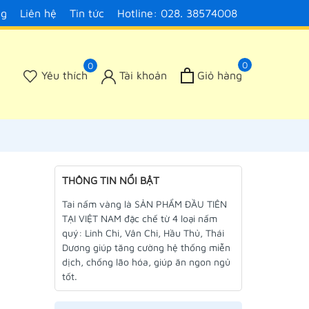
ng
Liên hệ
Tin tức
Hotline: 028. 38574008
0
0
Yêu thích
Tài khoản
Giỏ hàng
THÔNG TIN NỔI BẬT
Tai nấm vàng là SẢN PHẨM ĐẦU TIÊN
TẠI VIỆT NAM đặc chế từ 4 loại nấm
quý: Linh Chi, Vân Chi, Hầu Thủ, Thái
Dương giúp tăng cường hệ thống miễn
dịch, chống lão hóa, giúp ăn ngon ngủ
tốt.