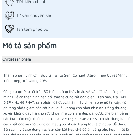
Tiết kiệm chi phí
Tư vấn chuyên sâu
Tận tâm phục vụ
Mô tả sản phẩm
Chi tiết sản phẩm
Thành phần: Linh Chi, Bửu Lỉ Trà, Lá Sen, Cỏ ngọt, Atiso, Thảo Quyết Minh,
Tiêm Diệp, Trà Olong 20%
Công dụng: Phụ nữ trên 30 tuổi thường thấy lo âu về vấn đề cân nặng của
mình! Để có thân hình cân đối thật ra cũng rất đơn giản. Hiện nay, trà TAM
DIỆP - HÙNG PHÁT, sản phẩm đã được khá nhiều chị em phụ nữ tin cậy. Một
phương pháp giảm cân rất hiệu quả, không cần phải nhịn ăn. Uống thường
xuyên không gây hại cho sức khỏe, mà còn làm đẹp da. Được chế biến bằng
các loại thảo mộc thiên nhiên, Trà TAM DIỆP - HÙNG PHÁT có tác dụng bài tiết
các chất độc và mỡ trong cơ thể, giúp nhuận tràng tốt và đi ngoài dễ dàng.
Bên cạnh việc sử dụng trà, bạn cần kết hợp chế độ ăn uống phù hợp, nhất là
hạn chế ăn tinh bột như gạo, bún, bánh mì, các chất ngọt như chè, nước uống