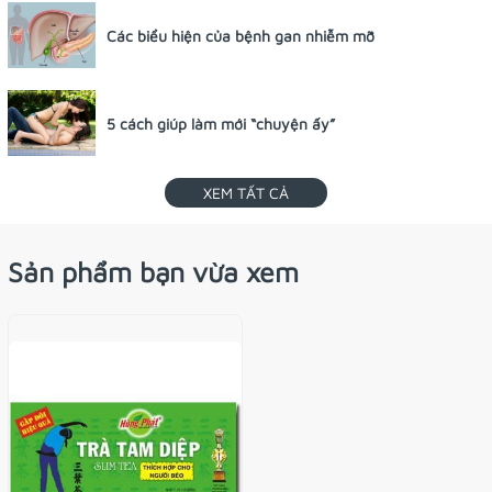
phẩm này "kém" (1-2 điểm)
Các biểu hiện của bệnh gan nhiễm mỡ
Tổng hợp Ý kiến
5 cách giúp làm mới “chuyện ấy”
Sản Phẩm Cùng Loại
XEM TẤT CẢ
Sản phẩm bạn vừa xem