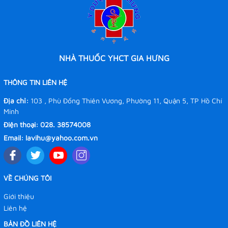
NHÀ THUỐC YHCT GIA HƯNG
THÔNG TIN LIÊN HỆ
Địa chỉ:
103 , Phù Đổng Thiên Vương, Phường 11, Quận 5, TP Hồ Chí
Minh
Điện thoại:
028. 38574008
Email:
lavihu@yahoo.com.vn
VỀ CHÚNG TÔI
Giới thiệu
Liên hệ
BẢN ĐỒ LIÊN HỆ