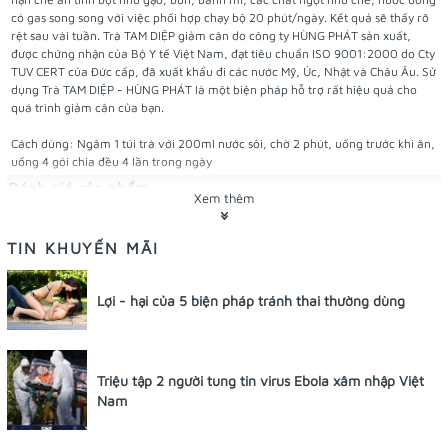
có gas song song với việc phối hợp chạy bộ 20 phút/ngày. Kết quả sẽ thấy rõ
rệt sau vài tuần. Trà TAM DIỆP giảm cân do công ty HÙNG PHÁT sản xuất,
được chứng nhận của Bộ Y tế Việt Nam, đạt tiêu chuẩn ISO 9001:2000 do Cty
TUV CERT của Đức cấp, đã xuất khẩu đi các nước Mỹ, Úc, Nhật và Châu Âu. Sử
dụng Trà TAM DIỆP - HÙNG PHÁT là một biện pháp hỗ trợ rất hiệu quả cho
quá trình giảm cân của bạn.
Cách dùng: Ngâm 1 túi trà với 200ml nước sôi, chờ 2 phút, uống trước khi ăn,
uống 4 gói chia đều 4 lần trong ngày
Đánh giá sản phẩm
Xem thêm
Sản phẩm được đánh giá dựa trên
0
TIN KHUYẾN MÃI
bình luận của người sử dụng.
Có
0
(0%) khách hàng đánh giá cho sản
Lợi - hại của 5 biện pháp tránh thai thường dùng
phẩm này "hoàn hảo" (9-10 điểm)
Có
0
(0%) khách hàng đánh giá cho sản
phẩm này "tốt" (7-8 điểm)
Có
0
(0%) khách hàng đánh giá cho sản
Triệu tập 2 người tung tin virus Ebola xâm nhập Việt
phẩm này "trung bình" (5-6 điểm)
Nam
Có
0
(0%) khách hàng đánh giá cho sản
phẩm này "yếu" (3-4 điểm)
Có
0
(0%) khách hàng đánh giá cho sản